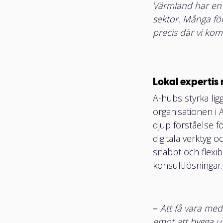
Värmland har en i
sektor. Många för
precis där vi ko
Lokal expertis
A-hubs styrka lig
organisationen i
djup förståelse f
digitala verktyg 
snabbt och flexib
konsultlösningar.
–
Att få vara med
emot att bygga u