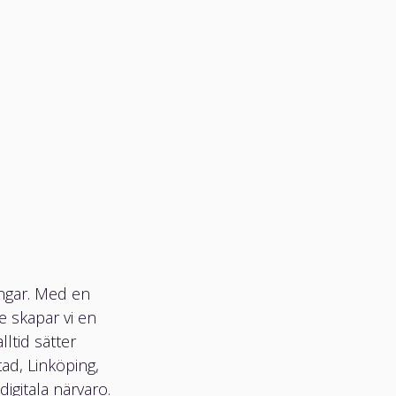
ngar. Med en
e skapar vi en
ltid sätter
ad, Linköping,
igitala närvaro.