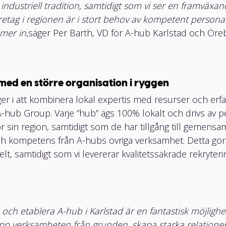
ndustriell tradition, samtidigt som vi ser en framväxan
etag i regionen är i stort behov av kompetent personal
mmer in
,
säger Per Barth, VD för A-hub Karlstad och Öre
 med en större organisation i ryggen
ger i att kombinera lokal expertis med resurser och erf
 A-hub Group. Varje ”hub” ägs 100% lokalt och drivs av
ör sin region, samtidigt som de har tillgång till gemen
och kompetens från A-hubs övriga verksamhet. Detta gör 
elt, samtidigt som vi levererar kvalitetssäkrade rekryter
 och etablera A-hub i Karlstad är en fantastisk möjlighet
pp verksamheten från grunden, skapa starka relatione