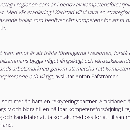
Facebook
retag i regionen som är i behov av kompetensförsörjnin
Instagram
äxt. Med vår etablering i Karlstad vill vi vara en strategis
äxande bolag som behöver rätt kompetens för att ta nä
th.
ÖVRIGT
Integritetspolicy
Visselblåsare
Miljöpolicy
t fram emot är att träffa företagarna i regionen, först
Kvalitetspolicy
tillsammans bygga något långsiktigt och värdeskapande
Arbetsmiljöpolicy
lands arbetsmarknad genom att matcha rätt kompeten
Logga in
nspirerande och viktigt,
avslutar Anton Säfströmer.
l som mer än bara en rekryteringspartner. Ambitionen är
gsliv och bidra till en hållbar kompetensförsörjning i re
 och kandidater att ta kontakt med oss för att tillsam
mland.