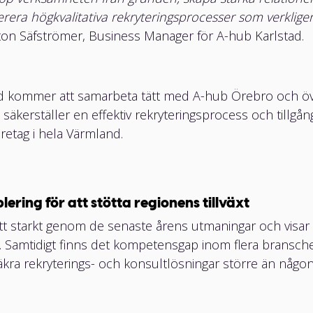
rera högkvalitativa rekryteringsprocesser som verklige
ton Säfströmer, Business Manager för A-hub Karlstad.
d kommer att samarbeta tätt med A-hub Örebro och övr
HUVUDKONTOR
säkerställer en effektiv rekryteringsprocess och tillgång 
r
A-hub Group
retag i hela Värmland.
Gävlegatan 16
113 30 Stockholm
lering för att stötta regionens tillväxt
KONTAKTA OSS
tt starkt genom de senaste årens utmaningar och visar 
info@a-hub.se
hub
äxt. Samtidigt finns det kompetensgap inom flera branscher
äkra rekryterings- och konsultlösningar större än någon
FÖLJ OSS
LinkedIn