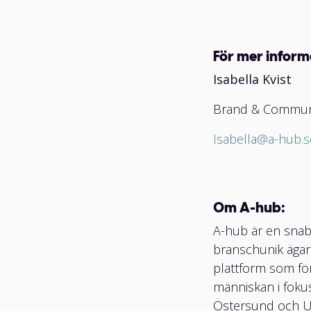
För mer inform
Isabella Kvist
Brand & Communi
Isabella@a-hub.s
Om A-hub:
A-hub är en snab
branschunik ägar
plattform som fö
människan i fokus
Östersund och Um