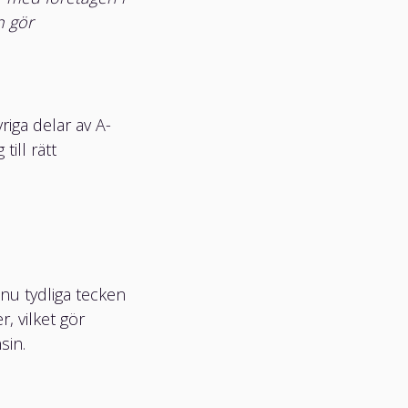
n gör
iga delar av A-
till rätt
nu tydliga tecken
, vilket gör
sin.