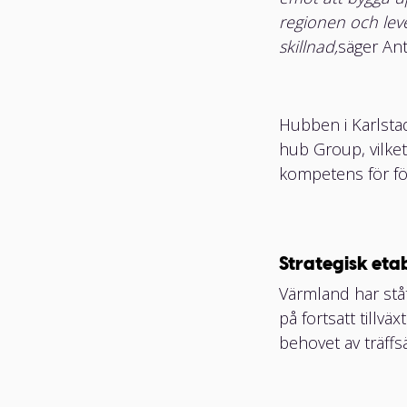
regionen och leve
skillnad,
säger An
Hubben i Karlsta
NAVIGATION
hub Group, vilket 
Våra lösninga
kompetens för fö
Våra hubbar
Strategisk etab
Lediga jobb
Värmland har stå
Konsult på A-
på fortsatt tillv
behovet av träffs
Nyheter