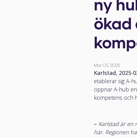
ny hu
ökad 
kompe
Mar 03, 2025
Karlstad, 2025-0
etablerar sig A-h
öppnar A-hub en ny
kompetens och h
–
Karlstad är en 
här. Regionen ha