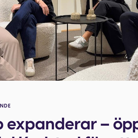
ANDE
 expanderar – öp