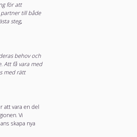
g för att
k partner till både
sta steg
,
å deras behov och
. Att få vara med
s med rätt
 att vara en del
gionen. Vi
mans skapa nya