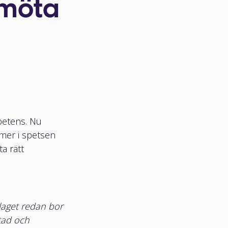
 möta
petens. Nu
mer i spetsen
ta rätt
olaget redan bor
tad och