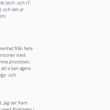
de tech- och IT-
, och det är
bro.
arenhet från hela
 personer med
samma processer,
att vi kan agera
ings- och
. Jag ser fram
r med företagen i