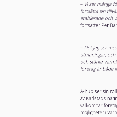
Kontakta oss
–
Vi ser många fö
fortsätta sin tillv
etablerade och v
fortsätter Per Bar
–
Det jag ser mes
utmaningar, och 
och stärka Värm
företag är både i
A-hub ser sin rol
av Karlstads närin
välkomnar företag
möjligheter i Vär