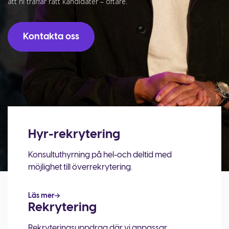
att ni träffar rätt kandidater – oftare.
Kontakta oss
Hyr-rekrytering
Konsultuthyrning på hel-och deltid med
möjlighet till överrekrytering.
Läs mer
Rekrytering
Rekryteringsuppdrag där vi anpassar