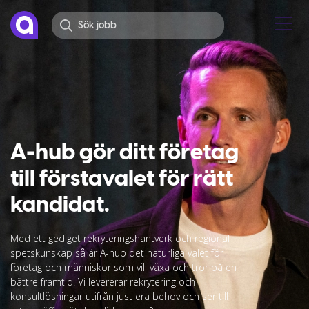
A-hub gör ditt företag
till förstavalet för rätt
kandidat.
Med ett gediget rekryteringshantverk och regional
spetskunskap så är A-hub det naturliga valet för
företag och människor som vill växa och tror på en
bättre framtid. Vi levererar rekrytering och
konsultlösningar utifrån just era behov och ser till